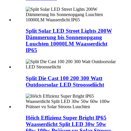
Split Solar LED Street Lights 200W
Dämmerung bis Sonnenopgang
Luuchten 10000LM Waasserdicht
IP65
Split Die Cast 100 200 300 Watt
Outdoorsolar LED Stroosseliicht
Héich Effizienz Super Bright lP65
Waasserdicht Split LED 30w 50w
60w 100w Präisser vu Solar Strooss