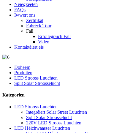
Neiegkeeten
FAQs
Iwwert ons
Zertifikat
Fabréck Tour
Fall
Erfollegräich Fall
Video
Kontaktéiert eis
Doheem
Produiten
LED Strooss Luuchten
Split Solar Stroosseliicht
Kategorien
LED Strooss Luuchten
Integréiert Solar Street Luuchten
Split Solar Stroosseliicht
220V LED Strooss Luuchten
LED Héichwaasser Luuchten