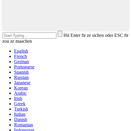
Hit Enter fir ze sichen oder ESC fir
zou ze maachen
English
French
German
Portuguese
Spanish
Russian
Japanese
Korean
Arabic
Irish
Greek
Turkish
Italian
Danish
Romanian
Indonesian