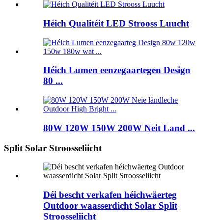
Héich Qualitéit LED Strooss Luucht
Héich Lumen eenzegaartegen Design
80 ...
80W 120W 150W 200W Neit Land ...
Split Solar Stroosseliicht
Déi bescht verkafen héichwäerteg
Outdoor waasserdicht Solar Split
Stroosseliicht