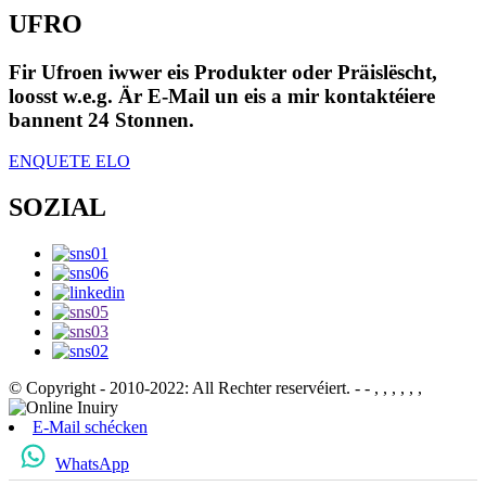
UFRO
Fir Ufroen iwwer eis Produkter oder Präislëscht,
loosst w.e.g. Är E-Mail un eis a mir kontaktéiere
bannent 24 Stonnen.
ENQUETE ELO
SOZIAL
© Copyright - 2010-2022: All Rechter reservéiert.
- - , , , , , ,
E-Mail schécken
WhatsApp