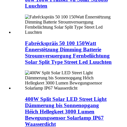
Luuchten
Fabréckspräis 50 100 150Watt
Ënnerstëtzung Dimming Batterie
Stroumversuergung Fernbeliichtung
Solar Split Type Street Led Luuchten
400W Split Solar LED Street Light
Dämmerung bis Sonnenopgang
Héich Hellegkeet 3000 Lumen
Bewegungssensor Solarlamp IP67
Waasserdicht