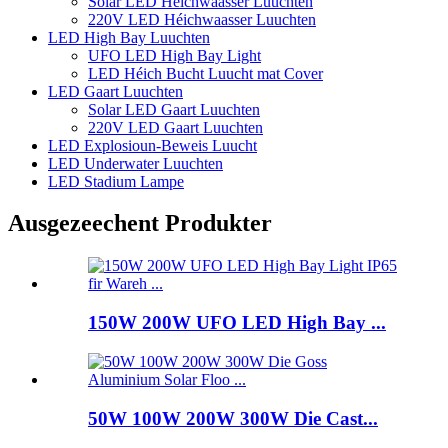
Solar LED Héichwaasser Luuchten
220V LED Héichwaasser Luuchten
LED High Bay Luuchten
UFO LED High Bay Light
LED Héich Bucht Luucht mat Cover
LED Gaart Luuchten
Solar LED Gaart Luuchten
220V LED Gaart Luuchten
LED Explosioun-Beweis Luucht
LED Underwater Luuchten
LED Stadium Lampe
Ausgezeechent Produkter
150W 200W UFO LED High Bay ...
50W 100W 200W 300W Die Cast...