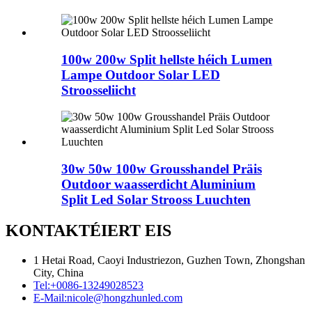
100w 200w Split hellste héich Lumen
Lampe Outdoor Solar LED
Stroosseliicht
30w 50w 100w Grousshandel Präis
Outdoor waasserdicht Aluminium
Split Led Solar Strooss Luuchten
KONTAKTÉIERT EIS
1 Hetai Road, Caoyi Industriezon, Guzhen Town, Zhongshan
City, China
Tel:
+0086-13249028523
E-Mail:
nicole@hongzhunled.com