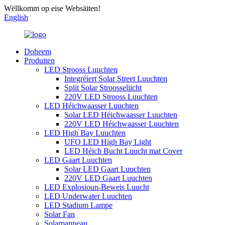
Wëllkomm op eise Websäiten!
English
Doheem
Produiten
LED Strooss Luuchten
Integréiert Solar Street Luuchten
Split Solar Stroosseliicht
220V LED Strooss Luuchten
LED Héichwaasser Luuchten
Solar LED Héichwaasser Luuchten
220V LED Héichwaasser Luuchten
LED High Bay Luuchten
UFO LED High Bay Light
LED Héich Bucht Luucht mat Cover
LED Gaart Luuchten
Solar LED Gaart Luuchten
220V LED Gaart Luuchten
LED Explosioun-Beweis Luucht
LED Underwater Luuchten
LED Stadium Lampe
Solar Fan
Solarpanneau