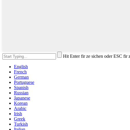
Hit Enter fir ze sichen oder ESC fir
English
French
German
Portuguese
Spanish
Russian
Japanese
Korean
Arabic
Irish
Greek
Turkish
Italian