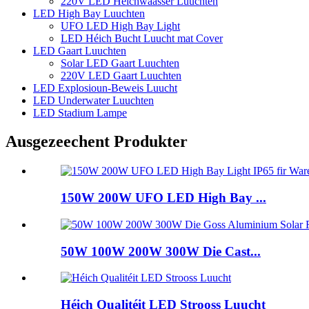
220V LED Héichwaasser Luuchten
LED High Bay Luuchten
UFO LED High Bay Light
LED Héich Bucht Luucht mat Cover
LED Gaart Luuchten
Solar LED Gaart Luuchten
220V LED Gaart Luuchten
LED Explosioun-Beweis Luucht
LED Underwater Luuchten
LED Stadium Lampe
Ausgezeechent Produkter
150W 200W UFO LED High Bay ...
50W 100W 200W 300W Die Cast...
Héich Qualitéit LED Strooss Luucht