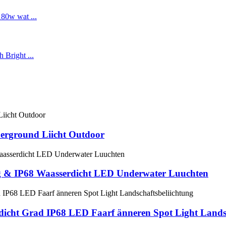
rground Liicht Outdoor
 & IP68 Waasserdicht LED Underwater Luuchten
ht Grad IP68 LED Faarf änneren Spot Light Landsc