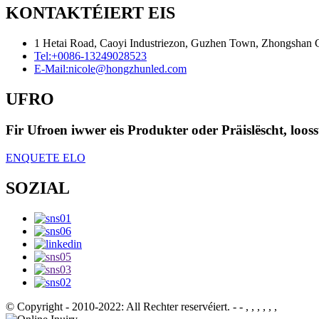
KONTAKTÉIERT EIS
1 Hetai Road, Caoyi Industriezon, Guzhen Town, Zhongshan C
Tel:
+0086-13249028523
E-Mail:
nicole@hongzhunled.com
UFRO
Fir Ufroen iwwer eis Produkter oder Präislëscht, loos
ENQUETE ELO
SOZIAL
© Copyright - 2010-2022: All Rechter reservéiert.
- - , , , , , ,