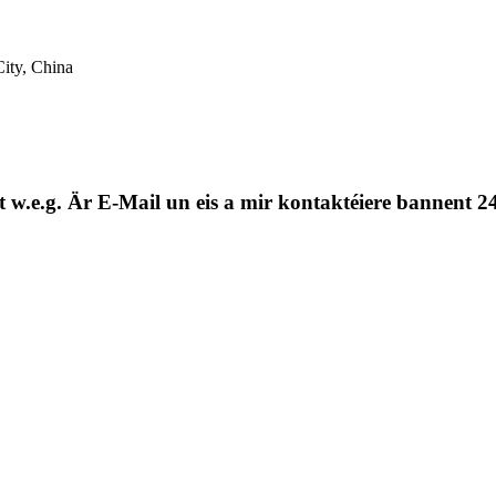
ity, China
st w.e.g. Är E-Mail un eis a mir kontaktéiere bannent 2