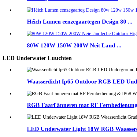
Héich Lumen eenzegaartegen Design 80 ...
80W 120W 150W 200W Neit Land ...
LED Underwater Luuchten
Waasserdicht Ip65 Outdoor RGB LED Unde
RGB Faarf änneren mat RF Fernbedienung
LED Underwater Light 18W RGB Waasserdic