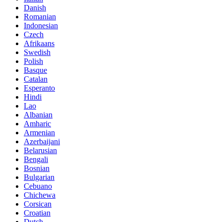
Danish
Romanian
Indonesian
Czech
Afrikaans
Swedish
Polish
Basque
Catalan
Esperanto
Hindi
Lao
Albanian
Amharic
Armenian
Azerbaijani
Belarusian
Bengali
Bosnian
Bulgarian
Cebuano
Chichewa
Corsican
Croatian
Dutch