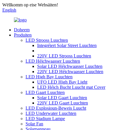
Wëllkomm op eise Websäiten!
English
Doheem
Produiten
LED Strooss Luuchten
Integréiert Solar Street Luuchten
220V LED Strooss Luuchten
LED Héichwaasser Luuchten
Solar LED Héichwaasser Luuchten
220V LED Héichwaasser Luuchten
LED High Bay Luuchten
UFO LED High Bay Light
LED Héich Bucht Luucht mat Cover
LED Gaart Luuchten
Solar LED Gaart Luuchten
220V LED Gaart Luuchten
LED Explosioun-Beweis Luucht
LED Underwater Luuchten
LED Stadium Lampe
Solar Fan
Solarpanneau