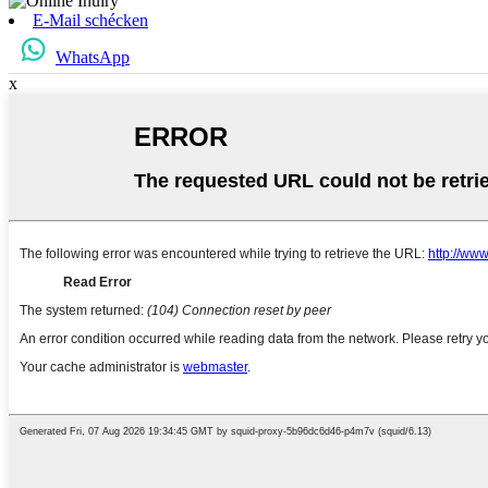
E-Mail schécken
WhatsApp
x