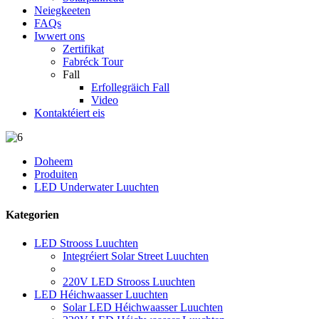
Neiegkeeten
FAQs
Iwwert ons
Zertifikat
Fabréck Tour
Fall
Erfollegräich Fall
Video
Kontaktéiert eis
Doheem
Produiten
LED Underwater Luuchten
Kategorien
LED Strooss Luuchten
Integréiert Solar Street Luuchten
220V LED Strooss Luuchten
LED Héichwaasser Luuchten
Solar LED Héichwaasser Luuchten