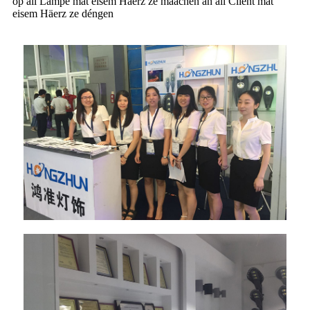
op all Lampe mat eisem Häerz ze maachen an all Client mat
eisem Häerz ze déngen