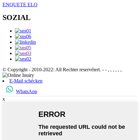
ENQUETE ELO
SOZIAL
© Copyright - 2010-2022: All Rechter reservéiert.
- - , , , , , ,
E-Mail schécken
WhatsApp
x