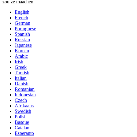
zou ze maachen
English
French
German
Portuguese
Spanish
Russian
Japanese
Korean
Arabic
Irish
Greek
Turkish
Italian
Danish
Romanian
Indonesian
Czech
Afrikaans
Swedish
Polish
Basque
Catalan
Esperanto