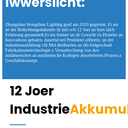
Iwwersiicht:
Zhongshan Hongzhun Lighting gouf am 2010 gegrënnt. Et ass
an der Beliichtungsindustrie fir méi wéi 12 Joer an huet räich
Erfahrung gesammelt.Et ass ëmmer un de Geescht vu Pionéier an
Innovatioun gehalen, dauernd nei Produkter aféieren, un der
Industrieausbildung vill Mol deelhuelen an déi fortgeschratt
Fabrikatiounstechnologie a Veraarbechtung vun den
auslänneschen an auslännesche Kollegen absorbéieren.Prozess a
Geschäftskonzept.
12 Joer
Industrie
Akkumul