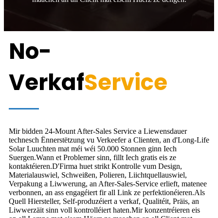
No-
Verkaf
Service
Mir bidden 24-Mount After-Sales Service a Liewensdauer
technesch Ënnerstëtzung vu Verkeefer a Clienten, an d'Long-Life
Solar Luuchten mat méi wéi 50.000 Stonnen ginn Iech
Suergen.Wann et Problemer sinn, fillt Iech gratis eis ze
kontaktéieren.D'Firma huet strikt Kontrolle vum Design,
Materialauswiel, Schweißen, Polieren, Liichtquellauswiel,
Verpakung a Liwwerung, an After-Sales-Service erlieft, matenee
verbonnen, an ass engagéiert fir all Link ze perfektionéieren.Als
Quell Hiersteller, Self-produzéiert a verkaf, Qualitéit, Präis, an
Liwwerzäit sinn voll kontrolléiert haten.Mir konzentréieren eis