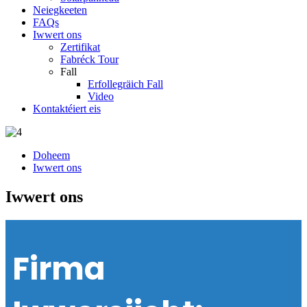
Neiegkeeten
FAQs
Iwwert ons
Zertifikat
Fabréck Tour
Fall
Erfollegräich Fall
Video
Kontaktéiert eis
Doheem
Iwwert ons
Iwwert ons
Firma