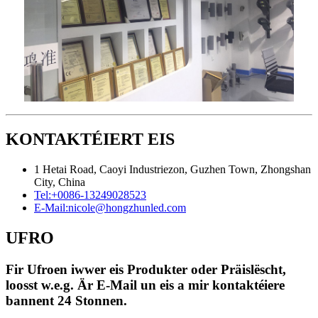
KONTAKTÉIERT EIS
1 Hetai Road, Caoyi Industriezon, Guzhen Town, Zhongshan
City, China
Tel:
+0086-13249028523
E-Mail:
nicole@hongzhunled.com
UFRO
Fir Ufroen iwwer eis Produkter oder Präislëscht,
loosst w.e.g. Är E-Mail un eis a mir kontaktéiere
bannent 24 Stonnen.