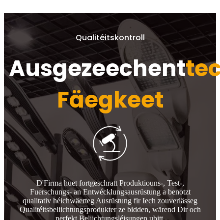
Qualitéitskontroll
Ausgezeechent
te
Fäegkeet
D'Firma huet fortgeschratt Produktiouns-, Test-,
Fuerschungs- an Entwécklungsausrüstung a benotzt
qualitativ héichwäerteg Ausrüstung fir Iech zouverlässeg
Qualitéitsbeliichtungsprodukter ze bidden, wärend Dir och
perfekt Beliichtungsléisungen ubitt.