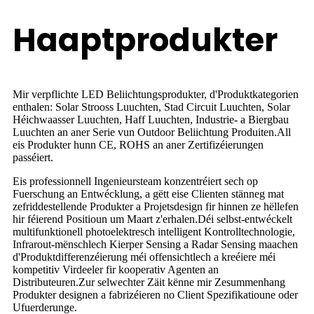
Haaptprodukter
Mir verpflichte LED Beliichtungsprodukter, d'Produktkategorien
enthalen: Solar Strooss Luuchten, Stad Circuit Luuchten, Solar
Héichwaasser Luuchten, Haff Luuchten, Industrie- a Biergbau
Luuchten an aner Serie vun Outdoor Beliichtung Produiten.All
eis Produkter hunn CE, ROHS an aner Zertifizéierungen
passéiert.
Eis professionnell Ingenieursteam konzentréiert sech op
Fuerschung an Entwécklung, a gëtt eise Clienten stänneg mat
zefriddestellende Produkter a Projetsdesign fir hinnen ze hëllefen
hir féierend Positioun um Maart z'erhalen.Déi selbst-entwéckelt
multifunktionell photoelektresch intelligent Kontrolltechnologie,
Infrarout-mënschlech Kierper Sensing a Radar Sensing maachen
d'Produktdifferenzéierung méi offensichtlech a kreéiere méi
kompetitiv Virdeeler fir kooperativ Agenten an
Distributeuren.Zur selwechter Zäit kënne mir Zesummenhang
Produkter designen a fabrizéieren no Client Spezifikatioune oder
Ufuerderunge.