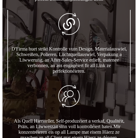
D'Firma huet strikt Kontrolle vum Design, Materialauswiel,
Schweißen, Polieren, Liichtquellauswiel, Verpakung a
Liwwerung, an After-Sales-Service erlieft, matenee
verbonnen, an ass engagéiert fir all Link ze
perfektionéieren.
Als Quell Hiersteller, Self-produzéiert a verkaf, Qualitéit,
Präis, an Liwwerzäit sinn voll kontrolléiert haten.Mir
konzentréieren eis op all Lampe mat eisem Häerz ze
maachen an all Client mat eisem Häerz ze déngen.