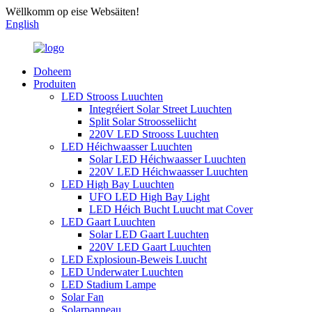
Wëllkomm op eise Websäiten!
English
Doheem
Produiten
LED Strooss Luuchten
Integréiert Solar Street Luuchten
Split Solar Stroosseliicht
220V LED Strooss Luuchten
LED Héichwaasser Luuchten
Solar LED Héichwaasser Luuchten
220V LED Héichwaasser Luuchten
LED High Bay Luuchten
UFO LED High Bay Light
LED Héich Bucht Luucht mat Cover
LED Gaart Luuchten
Solar LED Gaart Luuchten
220V LED Gaart Luuchten
LED Explosioun-Beweis Luucht
LED Underwater Luuchten
LED Stadium Lampe
Solar Fan
Solarpanneau