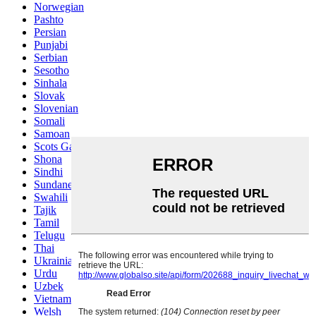
Norwegian
Pashto
Persian
Punjabi
Serbian
Sesotho
Sinhala
Slovak
Slovenian
Somali
Samoan
Scots Gaelic
Shona
Sindhi
Sundanese
Swahili
Tajik
Tamil
Telugu
Thai
Ukrainian
Urdu
Uzbek
Vietnamese
Welsh