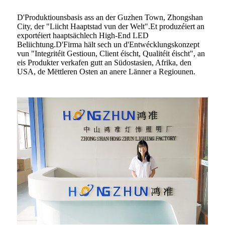
D'Produktiounsbasis ass an der Guzhen Town, Zhongshan
City, der "Liicht Haaptstad vun der Welt".Et produzéiert an
exportéiert haaptsächlech High-End LED
Beliichtung.D'Firma hält sech un d'Entwécklungskonzept
vun "Integritéit Gestioun, Client éischt, Qualitéit éischt", an
eis Produkter verkafen gutt an Südostasien, Afrika, den
USA, de Mëttleren Osten an anere Länner a Regiounen.