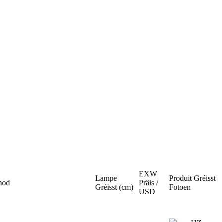
EXW
Lampe
Produit Gréisst
hod
Präis /
Gréisst (cm)
Fotoen
USD