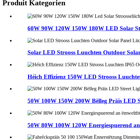
Produit Kategorien
60W 90W 120W 150W 180W LED Solar Stroos
Solar LED Strooss Luuchten Outdoor Solar P
Héich Effizienz 150W LED Strooss Luuchten
50W 100W 150W 200W Bëlleg Präis LED Str
50W 80W 100W 120W Energiespuerend an 