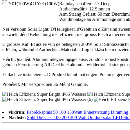
CTY01(100W)
Rainday schaffen: 2-3 Deeg
Aarbechtszäit:> 12 Stonnen
Arm Staang Gréisst: 60 mm Duerchmies
Wandmontage an Armmontage sinn ak
Nei Versioun Solar Light: D'Hellegkeet, d'Gebitt an d'Zäit sinn zwe
auswielt, déi d'Beliichtung méi effizient, méi grouss Fläch a méi een
E grousse Kaf: Et ass ee vun de bëllegsten 200W Solar Stroosseliich
erfëllen, während d'Aarbechts-, Material- a Logistikkäschte reduzéier
Héich Qualitéit: Aluminiumlegierungsgehäuse, zolidd a robust konst
gebrach Fernsteierung.All Deel huet alternd a widderholl Tester gema
Einfach ze installéieren: D'Produkt kënnt mat engem Pol an enger ver
Probéiert: Mir verspriechen 36 Méint Garantie.
virdrun:
Fabréckspräis 50 100 150Watt Ënnerstëtzung Dimming Ba
Nächste:
Split Die Cast 100 200 300 Watt Outdoorsolar LED Stro