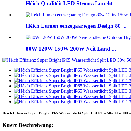
Héich Qualitéit LED Strooss Luucht
Héich Lumen eenzegaartegen Design 80 ...
80W 120W 150W 200W Neit Land ...
Héich Effizienz Super Bright lP65 Waasserdicht Split LED 30w 50w 60w 100w 
Kuerz Beschreiwung: