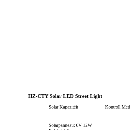
HZ-CTY Solar LED Street Light
Solar Kapazitéit
Kontroll Met
Solarpanneau: 6V 12W