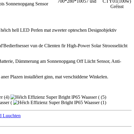
700*280*100
57 usd
is Sonnenopgang Sensor
r héich hell LED Perlen mat zweeter opteschen Designobjektiv
'Bedierfnesser vun de Clienten fir High-Power Solar Stroosseliicht
t Batterie, Dämmerung am Sonnenopgang Off Liicht Sensor, Anti-
aner Plazen installéiert ginn, mat verschiddene Winkelen.
ed Luuchten