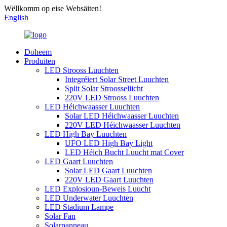
Wëllkomm op eise Websäiten!
English
Doheem
Produiten
LED Strooss Luuchten
Integréiert Solar Street Luuchten
Split Solar Stroosseliicht
220V LED Strooss Luuchten
LED Héichwaasser Luuchten
Solar LED Héichwaasser Luuchten
220V LED Héichwaasser Luuchten
LED High Bay Luuchten
UFO LED High Bay Light
LED Héich Bucht Luucht mat Cover
LED Gaart Luuchten
Solar LED Gaart Luuchten
220V LED Gaart Luuchten
LED Explosioun-Beweis Luucht
LED Underwater Luuchten
LED Stadium Lampe
Solar Fan
Solarpanneau