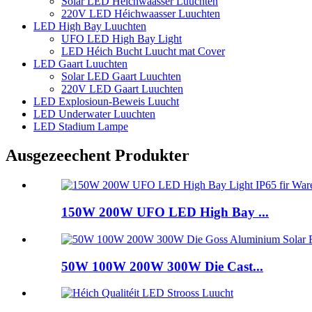
Solar LED Héichwaasser Luuchten
220V LED Héichwaasser Luuchten
LED High Bay Luuchten
UFO LED High Bay Light
LED Héich Bucht Luucht mat Cover
LED Gaart Luuchten
Solar LED Gaart Luuchten
220V LED Gaart Luuchten
LED Explosioun-Beweis Luucht
LED Underwater Luuchten
LED Stadium Lampe
Ausgezeechent Produkter
150W 200W UFO LED High Bay ...
50W 100W 200W 300W Die Cast...