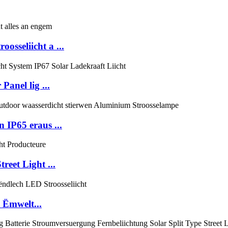
seliicht a ...
anel lig ...
 IP65 eraus ...
eet Light ...
Ëmwelt...