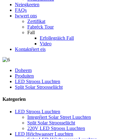
Neiegkeeten
FAQs
Iwwert ons
Zertifikat
Fabréck Tour
Fall
Erfollegräich Fall
Video
Kontaktéiert eis
Doheem
Produiten
LED Strooss Luuchten
Split Solar Stroosseliicht
Kategorien
LED Strooss Luuchten
Integréiert Solar Street Luuchten
Split Solar Stroosseliicht
220V LED Strooss Luuchten
LED Héichwaasser Luuchten