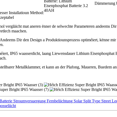
Batterie: Lithium
Dämmerung b
Eisenphosphat Batterie 3.2
40AH
ser Installatioun Method:
zeptabel
emol vergläicht mat aneren ënner de selwechte Parameteren andeems Di
heetlech maachen.
t.Andeems Dir den Design a Produktiounsprozess optiméiert, kënne mir d
en.
ruéiert, IP65 waasserdicht, laang Liewensdauer Lithium Eisenphospha
ach.
stellbarer Metallklammer, et kann an der Plafong, Maueren, Buedem an 
tterie Stroumversuergung Fernbeliichtung Solar Split Type Street L
osseliicht