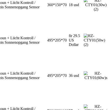
oun + Liicht Kontroll /
360*150*70
18 usd
is Sonnenopgang Sensor
fir 29.5
oun + Liicht Kontroll /
495*205*70
US
is Sonnenopgang Sensor
Dollar
oun + Liicht Kontroll /
495*205*70
36 usd
is Sonnenopgang Sensor
oun + Liicht Kontroll /