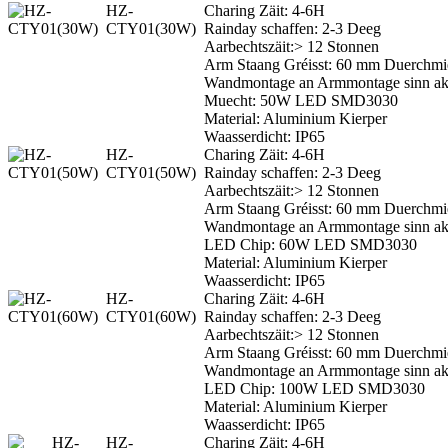
HZ-
Charing Zäit: 4-6H
CTY01(30W)
Rainday schaffen: 2-3 Deeg
Aarbechtszäit:> 12 Stonnen
Arm Staang Gréisst: 60 mm Duerchmies
Wandmontage an Armmontage sinn ak
Muecht: 50W LED SMD3030
Material: Aluminium Kierper
Waasserdicht: IP65
HZ-
Charing Zäit: 4-6H
CTY01(50W)
Rainday schaffen: 2-3 Deeg
Aarbechtszäit:> 12 Stonnen
Arm Staang Gréisst: 60 mm Duerchmies
Wandmontage an Armmontage sinn ak
LED Chip: 60W LED SMD3030
Material: Aluminium Kierper
Waasserdicht: IP65
HZ-
Charing Zäit: 4-6H
CTY01(60W)
Rainday schaffen: 2-3 Deeg
Aarbechtszäit:> 12 Stonnen
Arm Staang Gréisst: 60 mm Duerchmies
Wandmontage an Armmontage sinn ak
LED Chip: 100W LED SMD3030
Material: Aluminium Kierper
Waasserdicht: IP65
HZ-
Charing Zäit: 4-6H